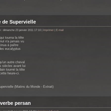
 de Supervielle
n : dimanche 23 janvier 2011 17:10
|
Imprimer
|
E-mail
ui tourna la tête
nul n'a jamais vu
tinua à paître
des eucalyptus
qu'un autre cheval
s siècles avant lui
ain tourné la tête
ette heure-ci.
upervielle (Matins du Monde - Extrait)
verbe persan