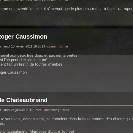
me eut inventé la selle, il s'aperçut que le plus gros restait à faire : rattraper
Roger Caussimon
 : jeudi 10 février 2011 18:26
|
Imprimer
|
E-mail
heval aux yeux très doux et aux dents vertes
 si l'on peut dire, dans le pré
nt fait un festin de touffes d'herbes.
oger Caussimon
de Chateaubriand
 : lundi 24 janvier 2011 07:24
|
Imprimer
|
E-mail
x sautaient, caracolaient, se cabraient dans la foule comme des chiens qui 
es.
e Châteaubriand (Mémoires d'Outre Tombe)