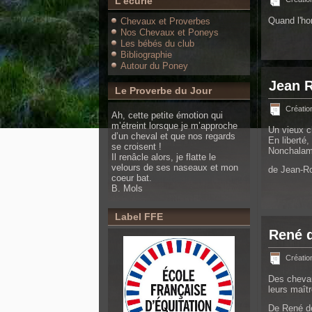
L'écurie
Quand l'hom
Chevaux et Proverbes
Nos Chevaux et Poneys
Les bébés du club
Bibliographie
Autour du Poney
Jean 
Le Proverbe du Jour
Création
Ah, cette petite émotion qui
m’étreint lorsque je m’approche
Un vieux c
d’un cheval et que nos regards
En liberté,
se croisent !
Nonchalame
Il renâcle alors, je flatte le
velours de ses naseaux et mon
de Jean-R
coeur bat.
B. Mols
Label FFE
René 
Création
Des chevau
leurs maîtr
De René d