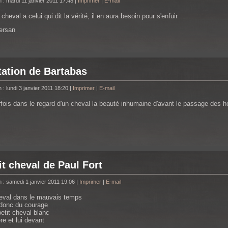
n : mardi 11 janvier 2011 17:48
|
Imprimer
|
E-mail
heval a celui qui dit la vérité, il en aura besoin pour s'enfuir
ersan
tation de Bartabas
 : lundi 3 janvier 2011 18:20
|
Imprimer
|
E-mail
rfois dans le regard d'un cheval la beauté inhumaine d'avant le passage des
it cheval de Paul Fort
n : samedi 1 janvier 2011 19:06
|
Imprimer
|
E-mail
heval dans le mauvais temps
t donc du courage
petit cheval blanc
re et lui devant