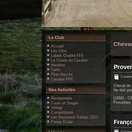
Le Club
Chevau
Accueil
Les Infos
Labels Qualité FFE
La Charte du Cavalier
Horaires
Prove
Tarifs
Plan d'accès
Créatio
Cavalier FFE
Cheval de 
Nos Activités
Ne doit pa
(1856) - C
Randonnées
Proverbes
Cours et Stages
Voltige
Compétitions
Les Nouveaux Galops 2012
Franç
Poney Ecole
Création