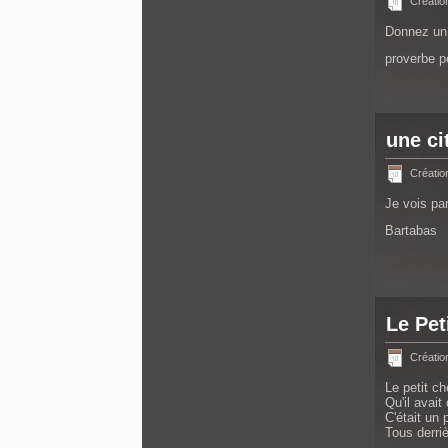
Créatio
Donnez un c
proverbe p
une ci
Création
Je vois pa
Bartabas
Le Pet
Créatio
Le petit c
Qu'il avai
C'était un 
Tous derriè