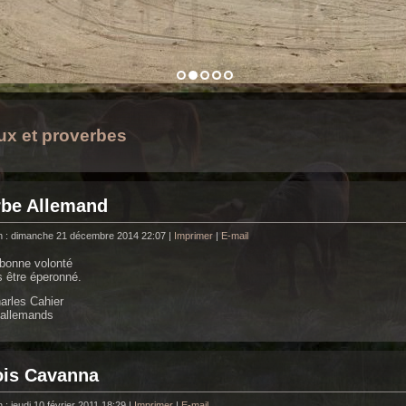
x et proverbes
rbe Allemand
n : dimanche 21 décembre 2014 22:07
|
Imprimer
|
E-mail
bonne volonté
s être éperonné.
harles Cahier
 allemands
ois Cavanna
 : jeudi 10 février 2011 18:29
|
Imprimer
|
E-mail