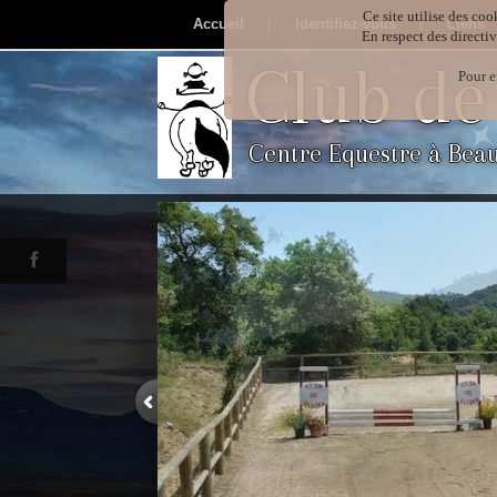
Ce site utilise des coo
Accueil
Identifiez-vous
Liens
En respect des directi
Club de
Pour e
Centre Equestre à Bea