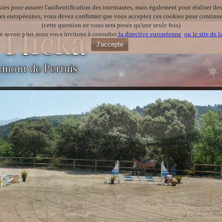
kies pour assurer l'authentification des internautes, mais également pour réaliser des 
ves européennes, vous devez confirmer que vous acceptez ces cookies pour continuer
(cette question ne vous sera posée qu'une seule fois)
 Flicka
n savoir plus nous vous invitons à consulter
la directive européenne
ou le site de 
J'accepte
umont de Pertuis