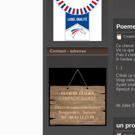
Poeme
Créatio
Ce cheval q
Vit ce que 
Contact - adresse
Puis il con
A l'ombre 
(...)
C'était ce 
Vingt mille
Ayant soud
Aperçut à c
CLUB DE FLICKA
CAMPAGNE FEDERY
de Jules S
84120 Beaumont de Pertuis
Responsable : Nathalie
Tel : 06 82 12 23 99
un pro