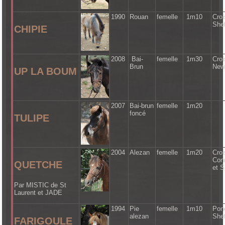
1990
Rouan
femelle
1m10
Cro
She
CHIPIE
2008
Bai-
femelle
1m30
Cro
Brun
New
UP LA BOUM
2007
Bai-brun
femelle
1m20
foncé
TULIPE
2004
Alezan
femelle
1m20
Cro
Con
QUETCHE
et S
Par MISTIC de St
Laurent et JADE
1994
Pie
femelle
1m10
Pon
alezan
She
FARIGOULE