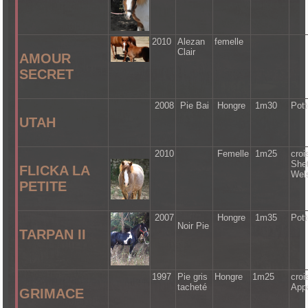
2010
Alezan
femelle
Clair
AMOUR
SECRET
2008
Pie Bai
Hongre
1m30
Pot
UTAH
2010
Femelle
1m25
croi
She
FLICKA LA
Wel
PETITE
2007
Hongre
1m35
Pot
Noir Pie
TARPAN II
1997
Pie gris
Hongre
1m25
croi
tacheté
App
GRIMACE