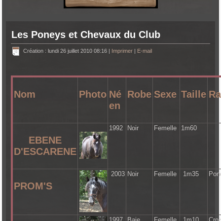
Les Poneys et Chevaux du Club
Création : lundi 26 juillet 2010 08:16
|
Imprimer
|
E-mail
Nom
Photo
Né
Robe
Sexe
Taille
Ra
en
1992
Noir
Femelle
1m60
EBENE
D'ESCARENE
2003
Noir
Femelle
1m35
Pon
PROM'S
1997
Baie
Femelle
1m10
Cro