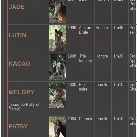
Pon
JADE
She
1999
Alezan
Hongre
1m45
Pon
Brulé
sell
LUTIN
1998
Pie
Hongre
1m20
Cro
tacheté
App
KACAO
She
2000
Pie
femelle
1m10
Cro
noire
She
MELOPY
(issue de Polly et
Patsy)
1984
Pie noir
femelle
1m10
Cro
She
PATSY