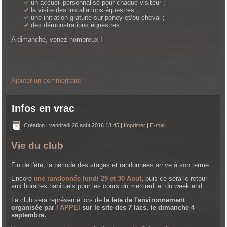
un accueil personnalisé pour chaque visiteur ;
la visite des installations équestres ;
une initiation gratuite sur poney et/ou cheval ;
des démonstrations équestres.
A dimanche, venez nombreux !
Ajouter un commentaire
Infos en vrac
Création : vendredi 26 août 2016 13:45
|
Imprimer
|
E-mail
Vie du club
Fin de l'été, la période des stages et randonnées arrive à son terme.
Encore
u
ne randonnée lundi 29 et 30 Aout
,
puis ce sera le retour
aux horaires habituels pour les cours du mercredi et du week end.
Le club sera représenté lors de
la fete de l'environnement
organisée par
l'APPEI
sur le site des 7 lacs, le dimanche 4
septembre.