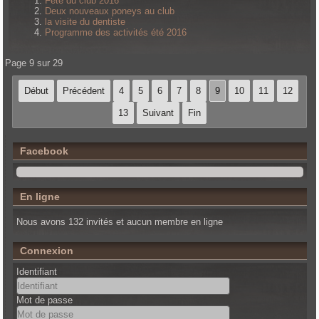
Fête du club 2016
Deux nouveaux poneys au club
la visite du dentiste
Programme des activités été 2016
Page 9 sur 29
Début
Précédent
4
5
6
7
8
9
10
11
12
13
Suivant
Fin
Facebook
En ligne
Nous avons 132 invités et aucun membre en ligne
Connexion
Identifiant
Mot de passe