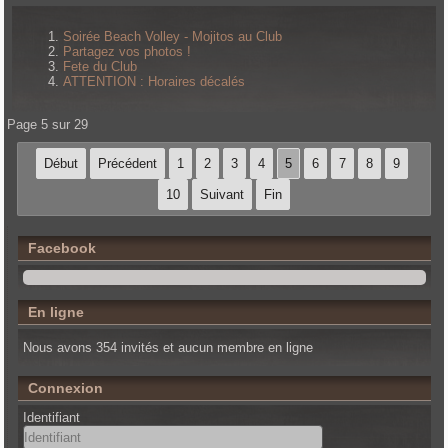
Soirée Beach Volley - Mojitos au Club
Partagez vos photos !
Fete du Club
ATTENTION : Horaires décalés
Page 5 sur 29
Début
Précédent
1
2
3
4
5
6
7
8
9
10
Suivant
Fin
Facebook
En ligne
Nous avons 354 invités et aucun membre en ligne
Connexion
Identifiant