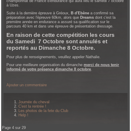
championnat de France d'endurance qui aura lieu le samedi 7 octobre
à Uzes.
Suite à la dernière épreuve à Gréoux,
B d'Ebène
a confirmé sa
préparation avec l'épreuve 60km, alors que
Dreams
dont c'est la
première année en endurance a assuré sa qualification sur le
parcours 40 km et dans une épreuve de présentation dressage.
En raison de cette compétition les cours
du Samedi 7 Octobre sont annulés et
reportés au Dimanche 8 Octobre.
Pour plus de renseignements, veuillez appeler Nathalie.
Pour une meilleure organisation du dimanche
merci de nous tenir
informé de votre présence dimanche 8 octobre
.
Ajouter un commentaire
Journée du cheval
C'est la rentrée !
Les photos de la fete du Club
Help !
Page 4 sur 29