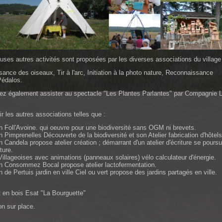
ses autres activités sont proposées par les diverses associations du village
ance des oiseaux, Tir à l'arc, Initiation à la photo nature, Reconnaissance
Pédalos.
ez également assister au spectacle "Les Plantes Parlantes" par Compagnie 
r les autres associations telles que :
n Foll'Avoine. qui oeuvre pour une biodiversité sans OGM ni brevets.
 Pimprenelles Découverte de la biodiversité et son Atelier fabrication d'hôtels
 Candela propose atelier création ; démarrant d'un atelier d'écriture se pours
ture.
Villageoises avec animations (panneaux solaires) vélo calculateur d'énergie.
n Consommez Bocal propose atelier lactofermentation.
 de Pertuis jardin en ville Ciel ou vert propose des jardins partagés en ville.
 en bois Esat "La Bourguette"
on sur place.