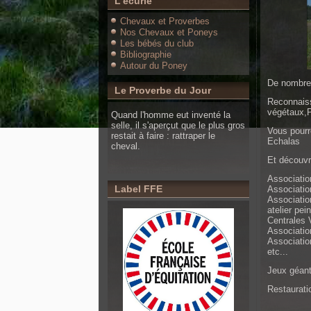
L'écurie
Chevaux et Proverbes
Nos Chevaux et Poneys
Les bébés du club
Bibliographie
Autour du Poney
De nombreu
Le Proverbe du Jour
Reconnaiss
végétaux,
Quand l'homme eut inventé la
selle, il s'aperçut que le plus gros
Vous pourr
restait à faire : rattraper le
Echalas
cheval.
Et découvri
Associatio
Label FFE
Association
Association
atelier pein
Centrales 
Associatio
Association
etc...
Jeux géant
Restaurati