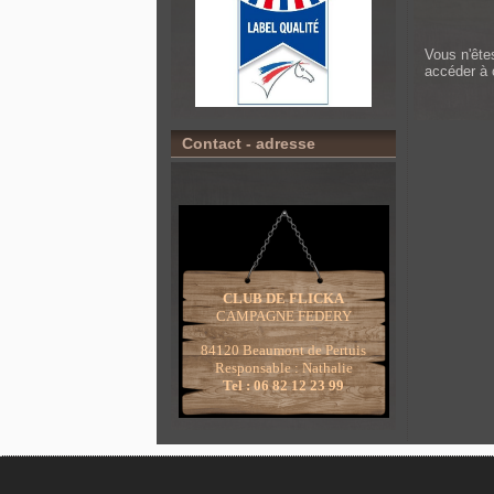
Vous n'ête
accéder à 
Contact - adresse
CLUB DE FLICKA
CAMPAGNE FEDERY
84120 Beaumont de Pertuis
Responsable : Nathalie
Tel : 06 82 12 23 99