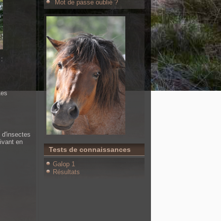
Mot de passe oublié ?
 :
Les
 d'insectes
uivant en
Tests de connaissances
Galop 1
Résultats