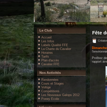
Le Club
Fête d
Accueil
Créatio
Les Infos
Labels Qualité FFE
Dimanche
La Charte du Cavalier
l'environn
Horaires
Tarifs
Profitez d
Plan d'accès
rapport av
Cavalier FFE
Nos Activités
Randonnées
Cours et Stages
Voltige
Compétitions
Les Nouveaux Galops 2012
Poney Ecole