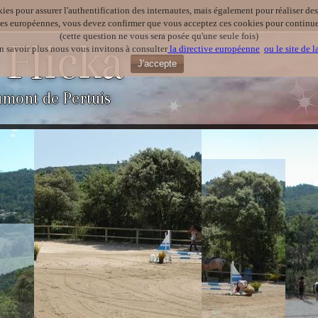
kies pour assurer l'authentification des internautes, mais également pour réaliser des 
ves européennes, vous devez confirmer que vous acceptez ces cookies pour continuer
(cette question ne vous sera posée qu'une seule fois)
 Flicka
n savoir plus nous vous invitons à consulter
la directive européenne
ou le site de 
J'accepte
umont de Pertuis