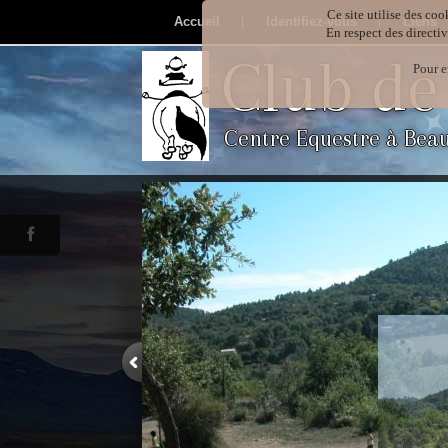
Ce site utilise des coo
Accueil
Identifiez-vous
Liens
En respect des directi
Club de
Pour e
Centre Equestre à Bea