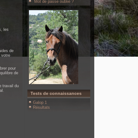
Mot de passe oublié ?
, les
aides de
 votre
brer pour
quilibre de
 travail du
al.
Tests de connaissances
Galop 1
Résultats