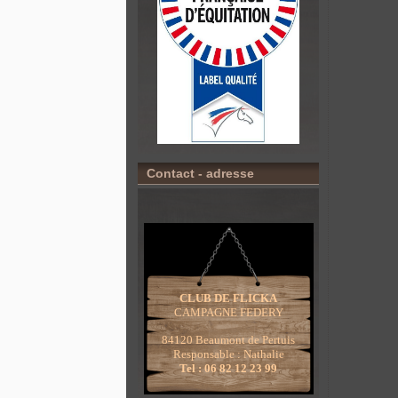
Contact - adresse
CLUB DE FLICKA
CAMPAGNE FEDERY
84120 Beaumont de Pertuis
Responsable : Nathalie
Tel : 06 82 12 23 99