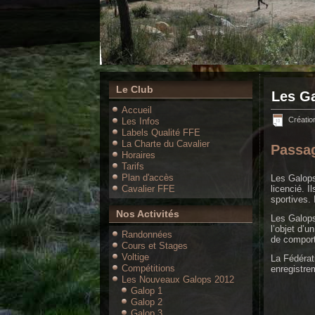
Le Club
Les Ga
Accueil
Création
Les Infos
Labels Qualité FFE
La Charte du Cavalier
Passag
Horaires
Tarifs
Plan d'accès
Les Galops
Cavalier FFE
licencié. I
sportives. 
Nos Activités
Les Galops
l’objet d’u
Randonnées
de comport
Cours et Stages
Voltige
La Fédérat
Compétitions
enregistrem
Les Nouveaux Galops 2012
Galop 1
Galop 2
Galop 3