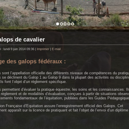
lops de cavalier
 : lundi 9 juin 2014 09:36
|
Imprimer
|
E-mail
e des galops fédéraux :
 sont l’appellation officielle des différents niveaux de compétences du pratiq
ls se déclinent du Galop 1 au Galop 9 dans la plupart des activités ou discipli
Ils font l’objet d’un règlement spécifique.
 permettent d’évaluer la pratique équestre, les soins et les connaissances. Il
n règlement et de modalités d’évaluation, conçues à partir de situations obser
ements fondamentaux de l’équitation, publiées dans les Guides Pédagogique
ion Française d’Equitation assure l’enregistrement officiel des Galops. Cet
ent apparaît sur la licence de pratiquant et fait l’objet de l’envoi d’un diplôme