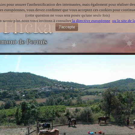
kies pour assurer l'authentification des internautes, mais également pour réaliser des 
ves européennes, vous devez confirmer que vous acceptez ces cookies pour continuer
(cette question ne vous sera posée qu'une seule fois)
 Flicka
n savoir plus nous vous invitons à consulter
la directive européenne
ou le site de 
J'accepte
umont de Pertuis