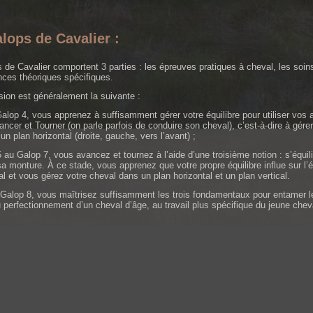
lops de Cavalier :
 de Cavalier comportent 3 parties : les épreuves pratiques à cheval, les soins
ces théoriques spécifiques.
sion est généralement la suivante :
alop 4, vous apprenez à suffisamment gérer votre équilibre pour utiliser vos 
ncer et Tourner (on parle parfois de conduire son cheval), c’est-à-dire à gérer
un plan horizontal (droite, gauche, vers l’avant) ;
 au Galop 7, vous avancez et tournez à l’aide d’une troisième notion : s’équili
sa monture. À ce stade, vous apprenez que votre propre équilibre influe sur l’é
l et vous gérez votre cheval dans un plan horizontal et un plan vertical.
u Galop 8, vous maîtrisez suffisamment les trois fondamentaux pour entamer le
u perfectionnement d’un cheval d’âge, au travail plus spécifique du jeune chev