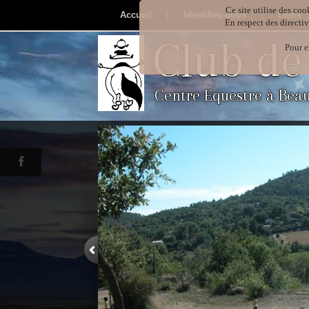
Ce site utilise des coo
Accueil
Identifiez-vous
Liens
En respect des directi
Club de
Pour e
Centre Equestre à Bea