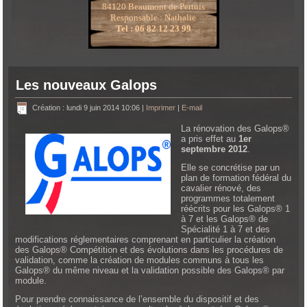
84120 Beaumont de Pertuis
Responsable : Nathalie
Tel : 06 82 12 23 99
Les nouveaux Galops
Création : lundi 9 juin 2014 10:06
|
Imprimer
|
E-mail
La rénovation des Galops®
a pris effet au
1er
septembre 2012
.
Elle se concrétise par un
plan de formation fédéral du
cavalier rénové, des
programmes totalement
réécrits pour les Galops® 1
à 7 et les Galops® de
Spécialité 1 à 7 et des
modifications réglementaires comprenant en particulier la création
des Galops® Compétition et des évolutions dans les procédures de
validation, comme la création de modules communs à tous les
Galops® du même niveau et la validation possible des Galops® par
module.
Pour prendre connaissance de l’ensemble du dispositif et des