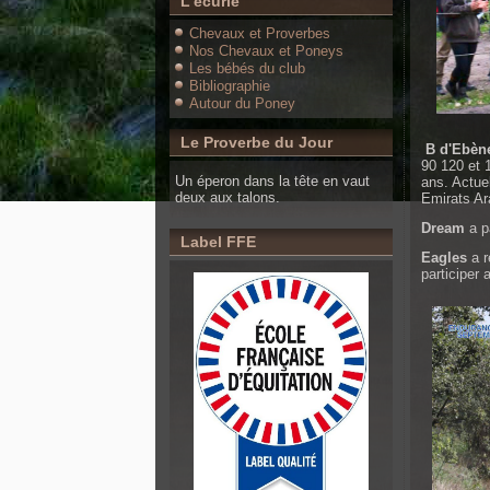
L'écurie
Chevaux et Proverbes
Nos Chevaux et Poneys
Les bébés du club
Bibliographie
Autour du Poney
Le Proverbe du Jour
B d'Ebène 
90 120 et 
Un éperon dans la tête en vaut
ans. Actue
deux aux talons.
Emirats Ar
Dream
a p
Label FFE
Eagles
a r
participer