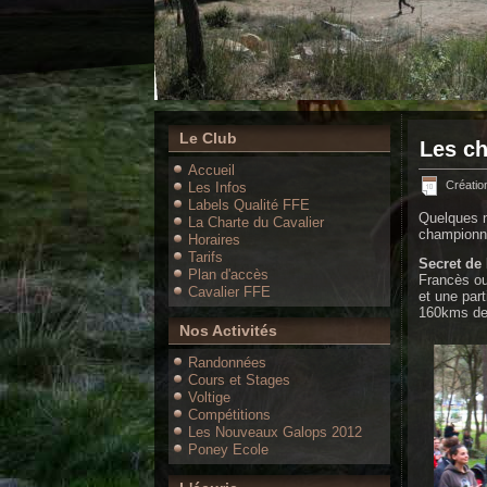
Le Club
Les ch
Accueil
Créatio
Les Infos
Labels Qualité FFE
Quelques n
La Charte du Cavalier
championna
Horaires
Tarifs
Secret de
Plan d'accès
Francès ou
Cavalier FFE
et une par
160kms de
Nos Activités
Randonnées
Cours et Stages
Voltige
Compétitions
Les Nouveaux Galops 2012
Poney Ecole