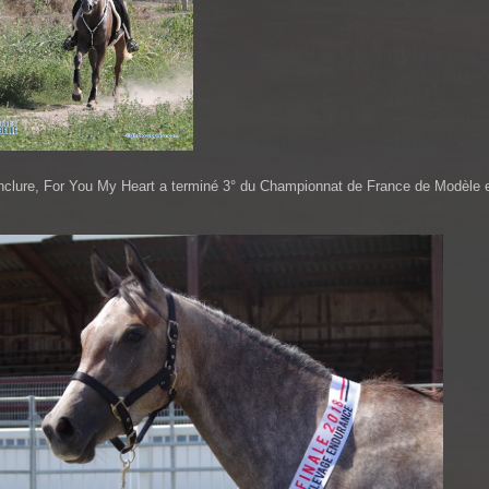
nclure, For You My Heart a terminé 3° du Championnat de France de Modèle et
.