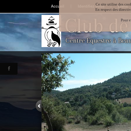
Ce site utilise des coo
Accueil
Identifiez-vous
Liens
En respect des directi
Club de
Pour e
Centre Equestre à Bea