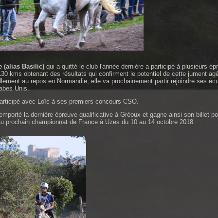
(alias Basilic)
qui a quitté le club l'année dernière a participé à plusieurs é
130 kms obtenant des résultats qui confirment le potentiel de cette jument ag
llement au repos en Normandie, elle va prochainement partir rejoindre ses éc
abes Unis.
articipé avec Loîc à ses premiers concours CSO.
emporté la dernière épreuve qualificative à Gréoux et gagne ainsi son billet po
 au prochain championnat de France à Uzes du 10 au 14 octobre 2018.