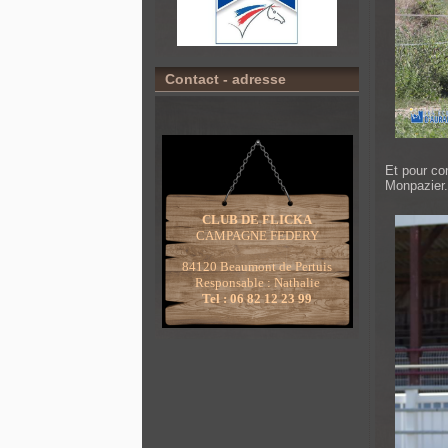
Contact - adresse
Et pour co
Monpazier
CLUB DE FLICKA
CAMPAGNE FEDERY
84120 Beaumont de Pertuis
Responsable : Nathalie
Tel : 06 82 12 23 99