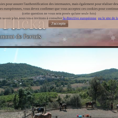
kies pour assurer l'authentification des internautes, mais également pour réaliser des 
ves européennes, vous devez confirmer que vous acceptez ces cookies pour continuer
(cette question ne vous sera posée qu'une seule fois)
 Flicka
n savoir plus nous vous invitons à consulter
la directive européenne
ou le site de 
J'accepte
umont de Pertuis