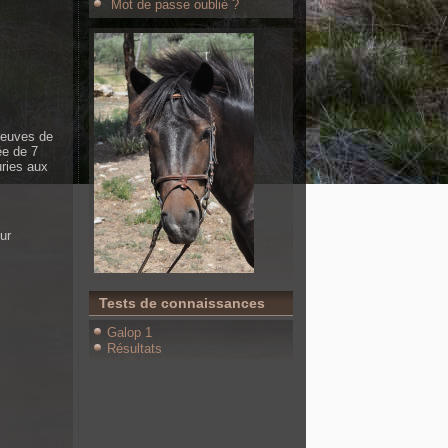
Mot de passe oublié ?
preuves de
ée de 7
uries aux
ur
Tests de connaissances
Galop 1
Résultats