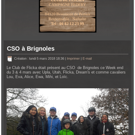
CAMPAGNE FEDERY
84120 Beaumont de Pertuis
Responsable : Nathalie
Tel : 06 82 12 23 99
CSO à Brignoles
Création : lundi 5 mars 2018 18:36
|
Imprimer
|
E-mail
Le Club de Flicka était présent au CSO de Brignoles ce Week end
du 3 & 4 mars avec Upla, Utah, Flicka, Dream's et comme cavaliers
Lou, Eva, Alice, Ewa, Mihi, et Loïc.