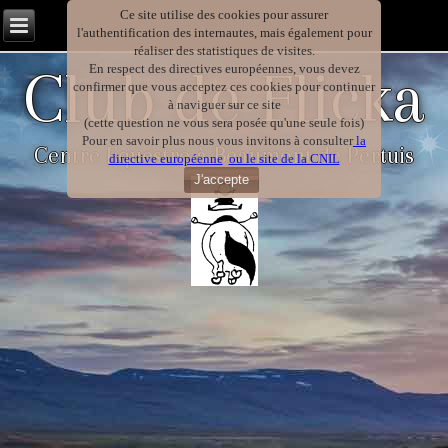
Ce site utilise des cookies pour assurer
l'authentification des internautes, mais également pour
réaliser des statistiques de visites.
Club de Flicka
En respect des directives européennes, vous devez
confirmer que vous acceptez ces cookies pour continuer
à naviguer sur ce site
(cette question ne vous sera posée qu'une seule fois)
Pour en savoir plus nous vous invitons à consulter
la
Centre Equestre à Beaumont de Pertuis
directive européenne
ou le site de la CNIL
J'accepte