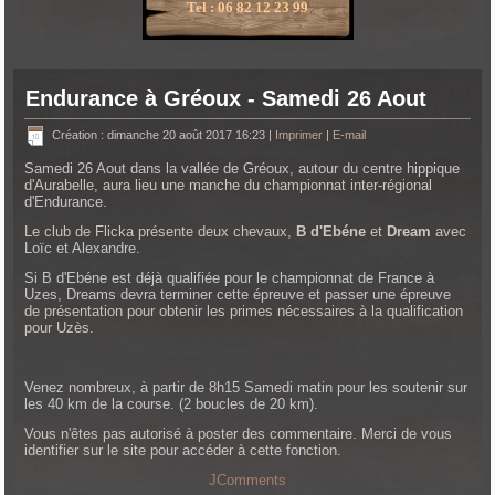
Tel : 06 82 12 23 99
Endurance à Gréoux - Samedi 26 Aout
Création : dimanche 20 août 2017 16:23
|
Imprimer
|
E-mail
Samedi 26 Aout dans la vallée de Gréoux, autour du centre hippique
d'Aurabelle, aura lieu une manche du championnat inter-régional
d'Endurance.
Le club de Flicka présente deux chevaux,
B d'Ebéne
et
Dream
avec
Loïc et Alexandre.
Si B d'Ebéne est déjà qualifiée pour le championnat de France à
Uzes, Dreams devra terminer cette épreuve et passer une épreuve
de présentation pour obtenir les primes nécessaires à la qualification
pour Uzès.
Venez nombreux, à partir de 8h15 Samedi matin pour les soutenir sur
les 40 km de la course. (2 boucles de 20 km).
Vous n'êtes pas autorisé à poster des commentaire. Merci de vous
identifier sur le site pour accéder à cette fonction.
JComments