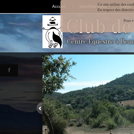
Ce site utilise des coo
Accueil
Identifiez-vous
Liens
En respect des directi
Club de
Pour e
Centre Equestre à Bea