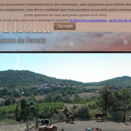
kies pour assurer l'authentification des internautes, mais également pour réaliser des 
ves européennes, vous devez confirmer que vous acceptez ces cookies pour continuer
(cette question ne vous sera posée qu'une seule fois)
 Flicka
n savoir plus nous vous invitons à consulter
la directive européenne
ou le site de 
J'accepte
umont de Pertuis