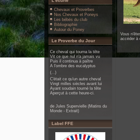
L'écurie
Chevaux et Proverbes
Nos Chevaux et Poneys
Les bébés du club
Bibliographie
Autour du Poney
Vous n'ête
accéder à 
Le Proverbe du Jour
Ce cheval qui tourna la tête
Vit ce que nul n'a jamais vu
Puis il continua à paître
A l'ombre des eucalyptus
(...)
C'était ce qu'un autre cheval
Vingt milles siècles avant lui
Ayant soudain tourné la tête
Aperçut à cette heure-ci.
de Jules Supervielle (Matins du
Monde - Extrait)
Label FFE