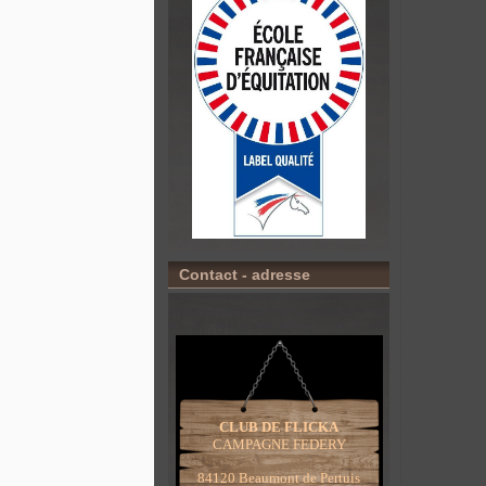
Contact - adresse
CLUB DE FLICKA
CAMPAGNE FEDERY
84120 Beaumont de Pertuis