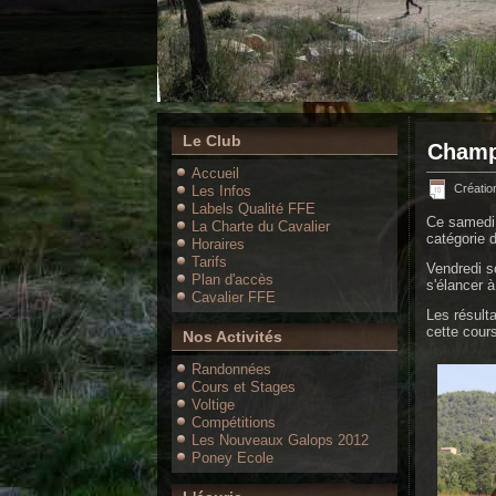
Le Club
Champ
Accueil
Créatio
Les Infos
Labels Qualité FFE
Ce samedi 
La Charte du Cavalier
catégorie 
Horaires
Tarifs
Vendredi so
Plan d'accès
s'élancer à
Cavalier FFE
Les résulta
cette cour
Nos Activités
Randonnées
Cours et Stages
Voltige
Compétitions
Les Nouveaux Galops 2012
Poney Ecole