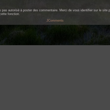
s pas autorisé à poster des commentaire. Merci de vous identifier sur le site 
cette fonction.
JComments