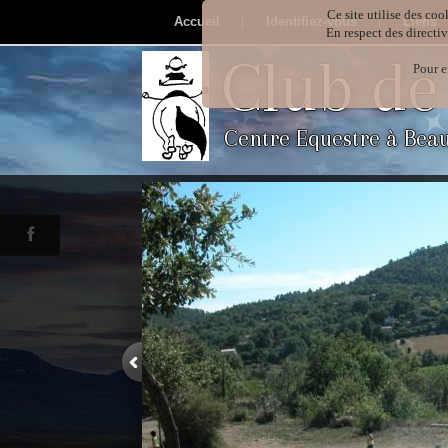
Ce site utilise des coo
Accueil
Identifiez-vous
Liens
En respect des directi
Club de
Pour e
Centre Equestre à Bea