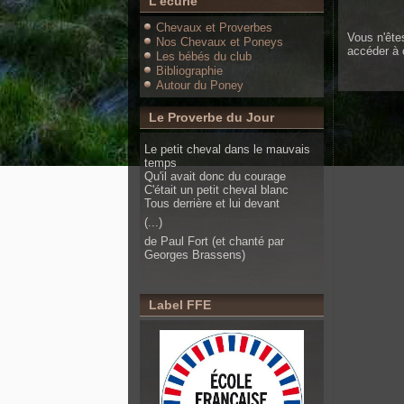
L'écurie
Chevaux et Proverbes
Vous n'ête
Nos Chevaux et Poneys
accéder à 
Les bébés du club
Bibliographie
Autour du Poney
Le Proverbe du Jour
Le petit cheval dans le mauvais
temps
Qu'il avait donc du courage
C'était un petit cheval blanc
Tous derrière et lui devant
(...)
de Paul Fort (et chanté par
Georges Brassens)
Label FFE