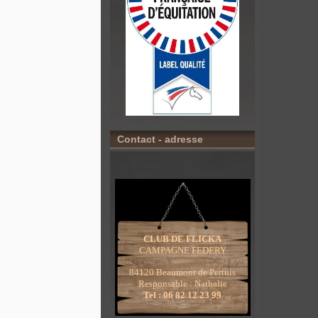
Contact - adresse
CLUB DE FLICKA
CAMPAGNE FEDERY
84120 Beaumont de Pertuis
Responsable : Nathalie
Tel : 06 82 12 23 99