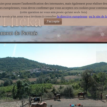
kies pour assurer l'authentification des internautes, mais également pour réaliser des 
ves européennes, vous devez confirmer que vous acceptez ces cookies pour continuer
(cette question ne vous sera posée qu'une seule fois)
 Flicka
n savoir plus nous vous invitons à consulter
la directive européenne
ou le site de 
J'accepte
umont de Pertuis