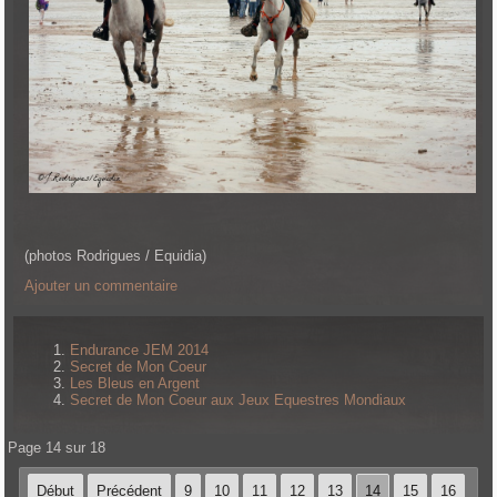
(photos Rodrigues / Equidia)
Ajouter un commentaire
Endurance JEM 2014
Secret de Mon Coeur
Les Bleus en Argent
Secret de Mon Coeur aux Jeux Equestres Mondiaux
Page 14 sur 18
Début
Précédent
9
10
11
12
13
14
15
16