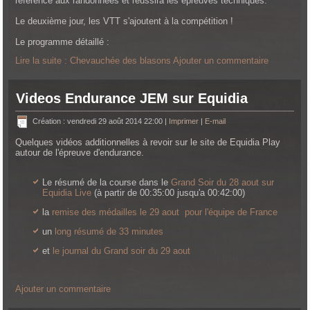
référence aux randonnées et réussira les épreuves techniques.
Le deuxième jour, les VTT s'ajoutent à la compétition !
Le programme détaillé :
Lire la suite : Chevauchée des blasons
Ajouter un commentaire
Videos Endurance JEM sur Equidia
Création : vendredi 29 août 2014 22:00
|
Imprimer
|
E-mail
Quelques vidéos additionnelles à revoir sur le site de Equidia Play
autour de l'épreuve d'endurance.
Le résumé de la course dans le
Grand Soir du 28 aout sur
Equidia Live
(à partir de 00:35:00 jusqu'a 00:42:00)
la
remise des médailles le 29 aout pour l'équipe de France
un
long résumé de 33 minutes
et
le journal du Grand soir du 29 aout
Ajouter un commentaire